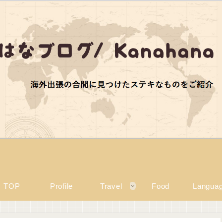
TOP
Profile
Travel
Food
Langua