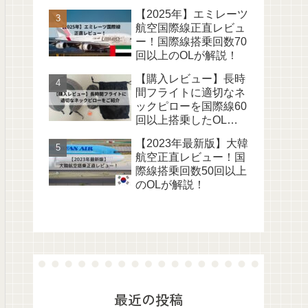
きでご紹介
【2025年】エミレーツ
航空国際線正直レビュ
ー！国際線搭乗回数70
回以上のOLが解説！
【購入レビュー】長時
間フライトに適切なネ
ックピローを国際線60
回以上搭乗したOLが
ご紹介
【2023年最新版】大韓
航空正直レビュー！国
際線搭乗回数50回以上
のOLが解説！
最近の投稿