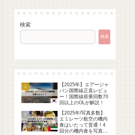
検索
検索
【2025年】エアージャ
パン国際線正直レビュ
ー！国際線搭乗回数70
回以上のOLが解説！
【2025年/写真多数】
エミレーツ航空の機内
食はいたって普通！4
回分の機内食を写真付