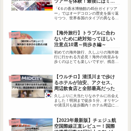
ツアーを体験！最後にはミニ
香水ももらえて大満足^^
「€６の香水博物館の45分ガイドツア
ー」ではオーデコロンの歴史を振り返
りつつ、世界各国のタイプの異なる香
水を体験できます。ツアー終了後のお
土産には、併設のショップにて€8で販
売されている香水がもらえるので、こ
【海外旅行】トラブルに合わ
Travel
のツアーに参加するだけで€２お得で
ないために絶対知ってほしい
す！（笑）本文では予約の仕方、リン
注意点10選～街歩き編～
ク先、注意点などを解説していきま
す。
初めての海外旅行、久しぶりの海外旅
行に行かれる方必見！海外の街並みを
歩くのはとても楽しいですが、残念な
がらスリや窃盗などの被害が日本とは
段違いに多いです。日本と同じ感覚で
行動するのではなく、自分で注意/対
【ウルチロ】清渓川まで歩け
Travel
策しながら過ごすことが重要です！！
るホテルが治安、アクセス、
私...
周辺飲食店と全部最高だった
久しぶりに大当たりなホテルに出会え
ました！明洞まで徒歩５分、オリヤン
や清渓川も徒歩圏内！ホテル周辺には
飲食店も多数あるので食べるところに
も困りません。駅までのアクセス、ホ
テル施設など共有いたします(^^)/Hotel
【2023年最新版】チェジュ航
Travel
Midcity Mye...
空国際線正直レビュー！国際