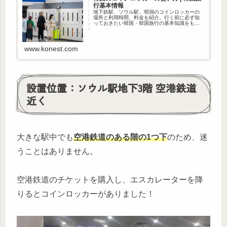
行基本情報
地下鉄駅、ソウル駅、明洞のコインロッカーの
場所と利用時間、料金を紹介。行く前に必ず知
っておきたい韓国・韓国旅行の基本知識をもれ
なく紹介。
www.konest.com
設置位置：ソウル駅地下3階 空港鉄道
近く
大きな駅中でも
空港鉄道のある階の1つ下
のため、迷
うことはありません。
空港鉄道のチケットを購入し、エスカレーターを降
りるとコインロッカーがありました！