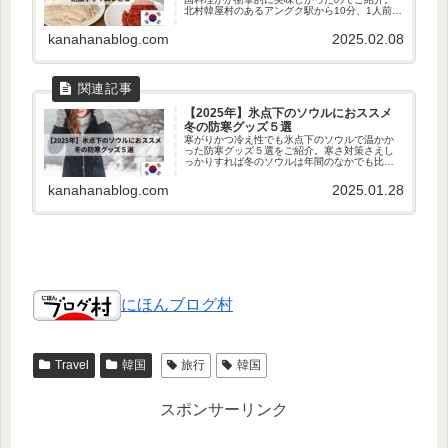
北村韓屋村のあるアングク駅から10分、1人前か
ら注文できるため気軽に行けるのもポイントが
高いです(^^)/ メニュー、実際に頼んだ時の写真
kanahanablog.com
2025.02.08
を載せているので良かったら最後までご覧くだ
さい！
【2025年】氷点下のソウルにおススメ
冬の防寒グッズ５選
寒がりかつ冷え性でも氷点下のソウルで温かか
った防寒グッズ５選をご紹介。寒さ対策さえし
っかりすれば冬のソウルは年間のなかでも比較
的安価なフライトが回っているため、お得に楽
しむことが出来ます！ 真冬の韓国に持っていく
kanahanablog.com
2025.01.28
べき防寒グッズ、実際に何をきたら温かかった
のか実体験に基づいてご紹介いたします(^^♪
にほんブログ村
Travel
韓国
旅行
韓国
スポンサーリンク