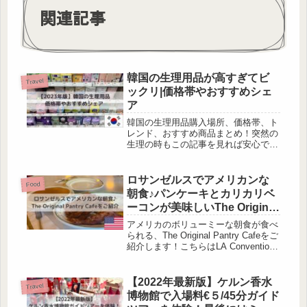
関連記事
韓国の生理用品が高すぎてビ
Travel
ックリ|価格帯やおすすめシェ
ア
韓国の生理用品購入場所、価格帯、ト
レンド、おすすめ商品まとめ！突然の
生理の時もこの記事を見れば安心です
^^
ロサンゼルスでアメリカンな
Food
朝食♪パンケーキとカリカリベ
ーコンが美味しいThe Original
Pantry Cafeをご紹介！
アメリカのボリューミーな朝食が食べ
られる、The Original Pantry Cafeをご
紹介します！こちらはLA Convention
Center近くにあるレストランのため、
展示会の前にさっと立ち寄ってから徒
歩で会場に向かうことも可...
【2022年最新版】ケルン香水
Travel
博物館で入場料€５/45分ガイド