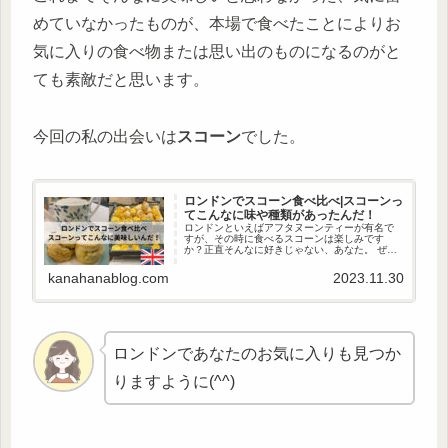
めていなかったものが、本場で食べたことによりお
気に入りの食べ物または思い出のものになるのがと
ても素敵だと思います。
今回の私の出会いは
スコーン
でした。
ロンドンでスコーン食べ比べ|スコーンっ
てこんなに味や種類があったんだ！
ロンドンといえばアフタヌーンティーが有名で
すが、その時に食べるスコーンは楽しみです
か？正直そんなに好きじゃない、あなた。 ぜひ
本場のスコーンを食べ比べて、お気に入りのス
コーンに出会ってみてください！スコーンと一
kanahanablog.com
2023.11.30
口に言っても、ぜんっっっぜん違います！ ロン
ドンでスコーンを食べ比べたので、良かったら
スコーン選びの参考にしてみてください(^^♪
ロンドンであなたのお気に入りも見つか
りますように(^^)