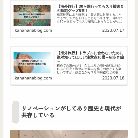
【海外旅行】30ヶ国行ってもスリ被害０
の防犯グッズ5選！
犯罪被害にあう確率は、最大限に対策すること
でそのリスクを下げることも出来ます。 幸いに
も30ヶ国行ってもスリ被害にあったことがな
い、私の防犯グッズ5選を共有させていただきま
す！
kanahanablog.com
2023.07.17
【海外旅行】トラブルに合わないために
絶対知ってほしい注意点10選～街歩き編
～
初めての海外旅行、久しぶりの海外旅行に行か
れる方必見！海外の街並みを歩くのはとても楽
しいですが、残念ながらスリや窃盗などの被害
が日本とは段違いに多いです。日本と同じ感覚
kanahanablog.com
2023.07.18
で行動するのではなく、自分で注意/対策しなが
ら過ごすことが重要です！！私...
リノベーションがしてあり歴史と現代が
共存している